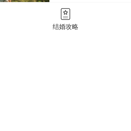
在线咨询
结婚攻略
韩国艺匠ARTIZS
岳麓区
婚纱摄影
18款
¥
9980
/起
在线咨询
拾壹影像
芙蓉区
婚纱摄影
8款