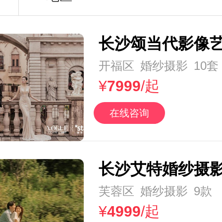
长沙颂当代影像
开福区
婚纱摄影
10套
¥
7999
/起
在线咨询
长沙艾特婚纱摄
芙蓉区
婚纱摄影
9款
¥
4999
/起