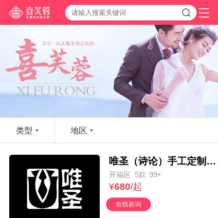
类型
地区
唯圣（诗论）手工定制结婚西服
开福区
5款
99+
¥
680
/起
在线咨询